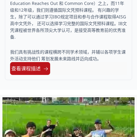
Education Reaches Out 和 Common Core）之上，而11年
了解更多大学录取相关信息
级和12年级，我们则遵循国际文凭预科课程。 有兴趣的学
生，除了可以通过学习IBO规定项目和参与合作课程取得AISG
高中文凭外， 还可以选择学习完整的国际文凭预科课程。IB文
Our graduating students receive offers from more than
凭课程被世界各所顶尖大学认可，是接受高等教育前的优秀准
100 universities around the world and will be attending
备.
over 30 top universities in more than 10 countries!
我们具有挑战性的课程横跨不同学术领域，并辅以各项学生课
Our graduates receive acceptances to top universities
外活动支持他们 筹划发展未来路线并迈向成功。
around the world in various subjects and fields
including Computer Science, Engineering, Economics,
查看课程描述
Business and Commerce, Sports Management, Drama,
Arts, Media, and many more.