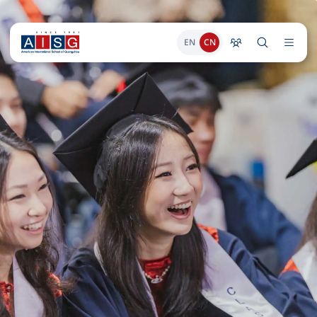
EN
CN